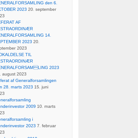
NERALFORSAMLING den 6.
KTOBER 2023
20. september
23
EFERAT AF
KSTRAORDINÆR
ENERALFORSAMLING 14.
EPTEMBER 2023
20.
ptember 2023
DKALDELSE TIL
KSTRAORDINÆR
ENERALFORSAMLING 2023
. august 2023
ferat af Generalforsamlingen
n 28. marts 2023
15. juni
23
neralforsamling
nderinvestor 2009
10. marts
23
neralforsamling i
nderinvestor 2023
7. februar
23