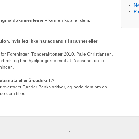
Ny
Pr
iginaldokumenterne – kun en kopi af dem.
on, hvis jeg ikke har adgang til scanner eller
 for Foreningen Tønderaktionær 2010, Palle Christiansen,
kærbæk, og han hjælper gerne med at få scannet de to
ningen.
øbsnota eller årsudskrift?
r overtaget Tønder Banks arkiver, og bede dem om en
de dem til os.
↑