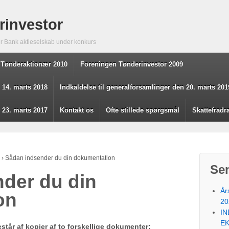
rinvestor
er Bank aktieselskab under konkurs
 Tønderaktionær 2010
Foreningen Tønderinvestor 2009
 14. marts 2018
Indkaldelse til generalforsamlinger den 20. marts 201
 23. marts 2017
Kontakt os
Ofte stillede spørgsmål
Skattefradr
›
Sådan indsender du din dokumentation
Sen
der du din
År
on
20
IN
E
tår af kopier af
to forskellige dokumenter
: