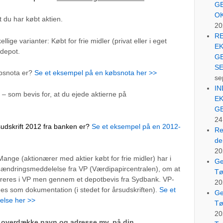
GE
O
t du har købt aktien.
20
R
llige varianter: Købt for frie midler (privat eller i eget
E
sdepot.
G
S
øbsnota er?
Se et eksempel på en købsnota her >>
se
IN
– som bevis for, at du ejede aktierne på
E
G
24
rsudskrift 2012 fra banken er?
Se et eksempel på en 2012-
Re
de
20
Mange (aktionærer med aktier købt for frie midler) har i
Ge
ndringsmeddelelse fra VP (Værdipapircentralen), om at
Tø
streres i VP men gennem et depotbevis fra Sydbank. VP-
20
s som dokumentation (i stedet for årsudskriften).
Se et
Ge
else her >>
Tø
20
 overdække navn og adresse mv. på din