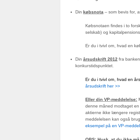
Din
købsnota
– som bevis for, a
Købsnotaen findes i to forske
selskab) og kapitalpension
Er du i tvivl om, hvad en k
Din
årsudskrift 2012
fra banken 
konkurstidspunktet.
Er du i tvivl om, hvad en å
årsudskrift her >>
Eller din VP-meddelelse:
denne måned modtaget en æ
aktierne ikke længere regi
meddelelsen kan også bruge
eksempel på en VP-meddel
OBS: Husk, at du ikke må