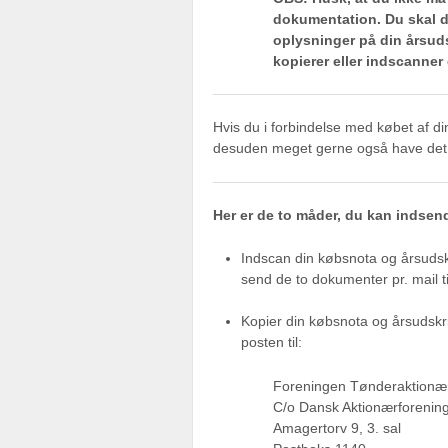
dokumentation. Du skal d
oplysninger på din årsuds
kopierer eller indscanner
Hvis du i forbindelse med købet af din
desuden meget gerne også have det ti
Her er de to måder, du kan indsen
Indscan din købsnota og årsudsk
send de to dokumenter pr. mail t
Kopier din købsnota og årsudsk
posten til:
Foreningen Tønderaktionæ
C/o Dansk Aktionærforenin
Amagertorv 9, 3. sal