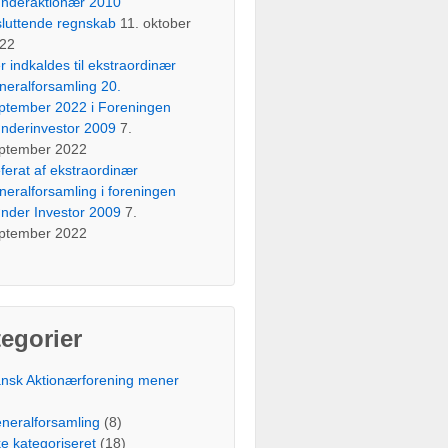
nderaktionær 2010
sluttende regnskab
11. oktober
22
r indkaldes til ekstraordinær
neralforsamling 20.
ptember 2022 i Foreningen
nderinvestor 2009
7.
ptember 2022
ferat af ekstraordinær
neralforsamling i foreningen
nder Investor 2009
7.
ptember 2022
egorier
nsk Aktionærforening mener
)
neralforsamling
(8)
ke kategoriseret
(18)