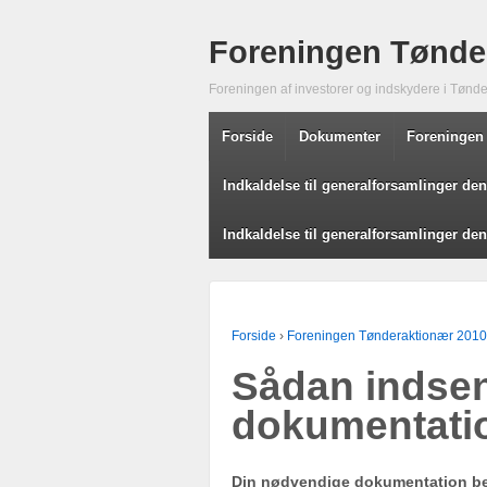
Foreningen Tønde
Foreningen af investorer og indskydere i Tønd
Forside
Dokumenter
Foreningen
Indkaldelse til generalforsamlinger den
Indkaldelse til generalforsamlinger den
Forside
›
Foreningen Tønderaktionær 2010
Sådan indsen
dokumentati
Din nødvendige dokumentation bes