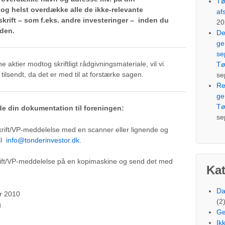
Tø
og helst overdække alle de ikke-relevante
af
krift – som f.eks. andre investeringer – inden du
20
 den.
De
ge
se
e aktier modtog skriftligt rådgivningsmateriale, vil vi
Tø
lsendt, da det er med til at forstærke sagen.
se
Re
ge
Tø
de din dokumentation til foreningen:
se
rift/VP-meddelelse med en scanner eller lignende og
il
info@tonderinvestor.dk
.
rift/VP-meddelelse på en kopimaskine og send det med
Kat
Da
r 2010
(2
g
Ge
Ik