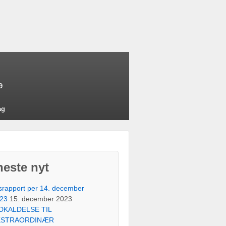
9
ag
este nyt
srapport per 14. december
23
15. december 2023
DKALDELSE TIL
KSTRAORDINÆR